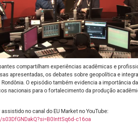
ipantes compartilham experiências acadêmicas e profissi
sas apresentadas, os debates sobre geopolítica e integr
m Rondônia. O episódio também evidencia a importância da
os nacionais para o fortalecimento da produção acadêmic
 assistido no canal do EU Market no YouTube:
ve/s03DfGNDakQ?si=B0InttSq6d-c16oa