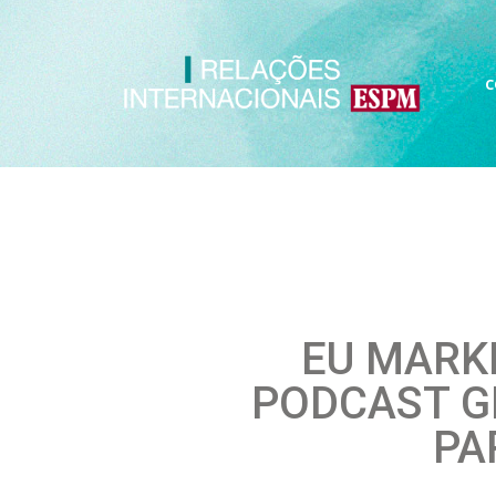
C
EU MARK
PODCAST G
PA