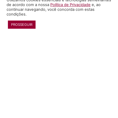
Utilizamos cookies essenciais e tecnologias semelhantes
de acordo com a nossa
Política de Privacidade
e, ao
continuar navegando, você concorda com estas
condições.
PROSSEGUIR
RECONHECIMENTO
SAIBA MAIS
O INUSITADO EM CONSTANTE MOVIMENTO
ESPM © 2021